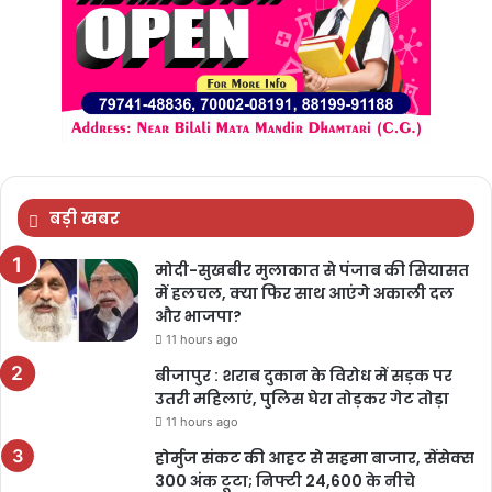
बड़ी खबर
मोदी-सुखबीर मुलाकात से पंजाब की सियासत
में हलचल, क्या फिर साथ आएंगे अकाली दल
और भाजपा?
11 hours ago
बीजापुर : शराब दुकान के विरोध में सड़क पर
उतरी महिलाएं, पुलिस घेरा तोड़कर गेट तोड़ा
11 hours ago
होर्मुज संकट की आहट से सहमा बाजार, सेंसेक्स
300 अंक टूटा; निफ्टी 24,600 के नीचे