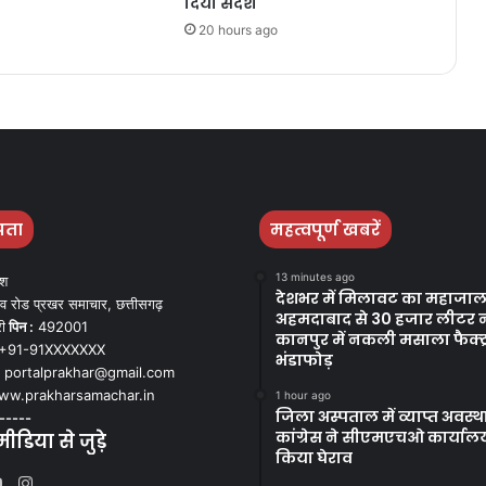
दिया संदेश
20 hours ago
पता
महत्वपूर्ण खबरें
13 minutes ago
ेश
देशभर में मिलावट का महाजाल
व रोड प्रखर समाचार, छत्तीसगढ़
अहमदाबाद से 30 हजार लीटर 
ी
पिन :
492001
कानपुर में नकली मसाला फैक्ट्
+91-91XXXXXXX
भंडाफोड़
portalprakhar@gmail.com
w.prakharsamachar.in
1 hour ago
जिला अस्पताल में व्याप्त अवस्
-----
कांग्रेस ने सीएमएचओ कार्याल
डिया से जुड़े
किया घेराव
Instagram