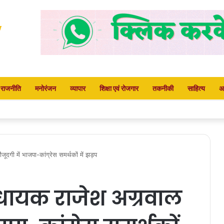
राजनीति
मनोरंजन
व्यापार
शिक्षा एवं रोजगार
तकनीकी
साहित्य
अ
सीएमएचओ कार्यालय का किया घेराव
गी में भाजपा-कांग्रेस समर्थकों में झड़प
धायक राजेश अग्रवाल