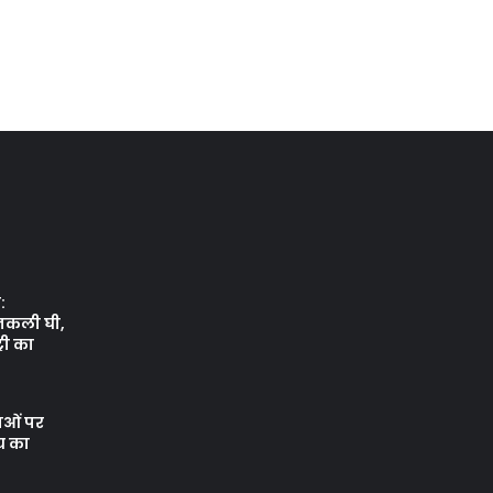
:
नकली घी,
री का
थाओं पर
य का