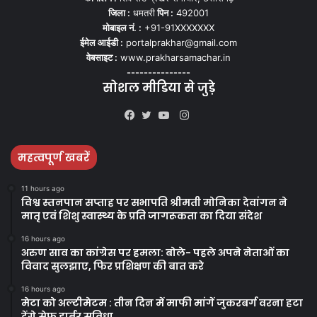
जिला :
धमतरी
पिन :
492001
मोबाइल नं. :
+91-91XXXXXXX
ईमेल आईडी :
portalprakhar@gmail.com
वेबसाइट :
www.prakharsamachar.in
---------------
सोशल मीडिया से जुड़े
Instagram
Facebook
Twitter
YouTube
महत्वपूर्ण खबरें
11 hours ago
विश्व स्तनपान सप्ताह पर सभापति श्रीमती मोनिका देवांगन ने
मातृ एवं शिशु स्वास्थ्य के प्रति जागरूकता का दिया संदेश
16 hours ago
अरुण साव का कांग्रेस पर हमला: बोले- पहले अपने नेताओं का
विवाद सुलझाए, फिर प्रशिक्षण की बात करे
16 hours ago
मेटा को अल्टीमेटम : तीन दिन में माफी मांगें जुकरबर्ग वरना हटा
देंगे सेफ हार्बर सुविधा