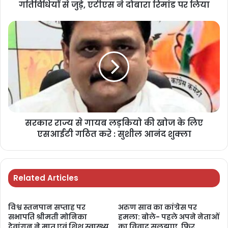
गतिविधियों से जुड़े, एटीएस ने दोबारा रिमांड पर लिया
सरकार राज्य से गायब लड़कियो की खोज के लिए
एसआईटी गठित करे : सुशील आनंद शुक्ला
Related Articles
विश्व स्तनपान सप्ताह पर
अरुण साव का कांग्रेस पर
सभापति श्रीमती मोनिका
हमला: बोले- पहले अपने नेताओं
देवांगन ने मातृ एवं शिशु स्वास्थ्य
का विवाद सुलझाए, फिर