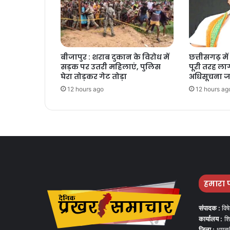
बीजापुर : शराब दुकान के विरोध में
छत्तीसगढ़ में 
सड़क पर उतरी महिलाएं, पुलिस
पूरी तरह लागू
घेरा तोड़कर गेट तोड़ा
अधिसूचना ज
12 hours ago
12 hours ag
हमारा 
संपादक :
विष
कार्यालय :
शि
जिला :
धमतर