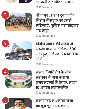
अकाली दल और भाजपा?
12 hours ago
बीजापुर : शराब दुकान के
विरोध में सड़क पर उतरी
महिलाएं, पुलिस घेरा तोड़कर
गेट तोड़ा
12 hours ago
होर्मुज संकट की आहट से
सहमा बाजार, सेंसेक्स 300
अंक टूटा; निफ्टी 24,600 के
नीचे
12 hours ago
संसद में गतिरोध के बीच
सरकार ने पास कराया
एमएसएमई विधेयक, सदन
10 अगस्त तक स्थगित
12 hours ago
छत्तीसगढ़ में धर्म स्वातंत्र्य
कानून पूरी तरह लागू,