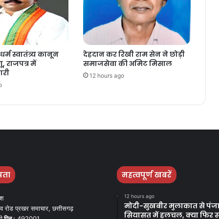
धर्म स्वातंत्र्य कानून
देहदान कर रिखी राम सेन ने छोड़ी
, राजपत्र में
समाजसेवा की अमिट मिसाल
ारी
12 hours ago
o
पता
महत्वपूर्ण खबरें
12 hours ago
ेश
मोदी-सुखबीर मुलाकात से पंज
व रोड प्रखर समाचार, छत्तीसगढ़
सियासत में हलचल, क्या फिर 
ी
पिन :
492001