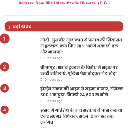
बड़ी खबर
मोदी-सुखबीर मुलाकात से पंजाब की सियासत
में हलचल, क्या फिर साथ आएंगे अकाली दल
और भाजपा?
10 hours ago
बीजापुर : शराब दुकान के विरोध में सड़क पर
उतरी महिलाएं, पुलिस घेरा तोड़कर गेट तोड़ा
10 hours ago
होर्मुज संकट की आहट से सहमा बाजार, सेंसेक्स
300 अंक टूटा; निफ्टी 24,600 के नीचे
10 hours ago
संसद में गतिरोध के बीच सरकार ने पास कराया
एमएसएमई विधेयक, सदन 10 अगस्त तक
स्थगित