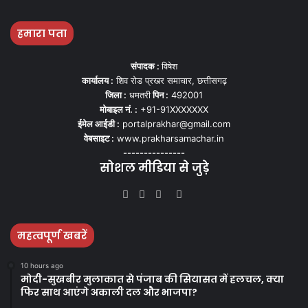
हमारा पता
संपादक :
विषेश
कार्यालय :
शिव रोड प्रखर समाचार, छत्तीसगढ़
जिला :
धमतरी
पिन :
492001
मोबाइल नं. :
+91-91XXXXXXX
ईमेल आईडी :
portalprakhar@gmail.com
वेबसाइट :
www.prakharsamachar.in
---------------
सोशल मीडिया से जुड़े
Facebook
Twitter
YouTube
Instagram
महत्वपूर्ण खबरें
10 hours ago
मोदी-सुखबीर मुलाकात से पंजाब की सियासत में हलचल, क्या
फिर साथ आएंगे अकाली दल और भाजपा?