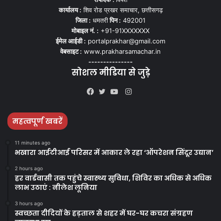
कार्यालय :
शिव रोड प्रखर समाचार, छत्तीसगढ़
जिला :
धमतरी
पिन :
492001
मोबाइल नं. :
+91-91XXXXXXX
ईमेल आईडी :
portalprakhar@gmail.com
वेबसाइट :
www.prakharsamachar.in
---------------
सोशल मीडिया से जुड़े
Instagram
Facebook
Twitter
YouTube
महत्वपूर्ण खबरें
11 minutes ago
भखारा आईटीआई परिसर में आकार ले रहा ‘ऑपरेशन सिंदूर उद्यान’
2 hours ago
हर वार्डवासी तक पहुंचे स्वास्थ्य सुविधा, शिविर का अधिक से अधिक
लाभ उठाएं : नीलेश लूनिया
3 hours ago
स्वच्छता दीदियों के हड़ताल से शहर में घर-घर कचरा संग्रहण