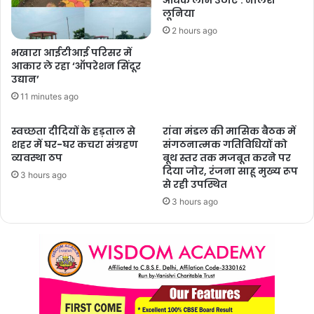
अधिक लाभ उठाएं : नीलेश
लूनिया
2 hours ago
भखारा आईटीआई परिसर में
आकार ले रहा ‘ऑपरेशन सिंदूर
उद्यान’
11 minutes ago
स्वच्छता दीदियों के हड़ताल से
रांवा मंडल की मासिक बैठक में
शहर में घर-घर कचरा संग्रहण
संगठनात्मक गतिविधियों को
व्यवस्था ठप
बूथ स्तर तक मजबूत करने पर
दिया जोर, रंजना साहू मुख्य रूप
3 hours ago
से रही उपस्थित
3 hours ago