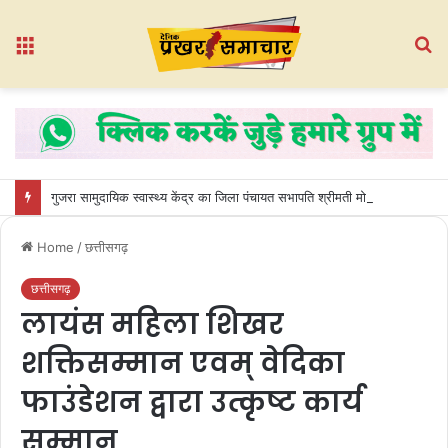
Menu
S
fo
गुजरा सामुदायिक स्वास्थ्य केंद्र का जिला पंचायत सभापति श्रीमती मोनिका देवांगन ने किया औचक निरीक्षण
Home
/
छत्तीसगढ़
छत्तीसगढ़
लायंस महिला शिखर
शक्तिसम्मान एवम् वेदिका
फाउंडेशन द्वारा उत्कृष्ट कार्य
सम्मान