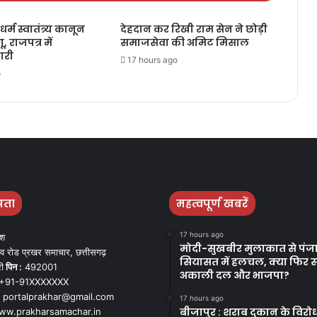
धर्म स्वातंत्र्य कानून
देहदान कर रिखी राम सेन ने छोड़ी
, राजपत्र में
समाजसेवा की अमिट मिसाल
ारी
17 hours ago
o
पता
महत्वपूर्ण खबरें
17 hours ago
ेश
मोदी-सुखबीर मुलाकात से पंज
व रोड प्रखर समाचार, छत्तीसगढ़
सियासत में हलचल, क्या फिर 
ी
पिन :
492001
अकाली दल और भाजपा?
+91-91XXXXXXX
portalprakhar@gmail.com
17 hours ago
बीजापुर : शराब दुकान के विरोध
w.prakharsamachar.in