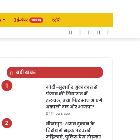
य
ई-पेपर
स्टोरी
जरूर पढ़े
Facebook
Twitter
YouTube
Instagram
Search
for
बड़ी खबर
मोदी-सुखबीर मुलाकात से
पंजाब की सियासत में
हलचल, क्या फिर साथ आएंगे
अकाली दल और भाजपा?
17 hours ago
बीजापुर : शराब दुकान के
विरोध में सड़क पर उतरी
महिलाएं, पुलिस घेरा तोड़कर