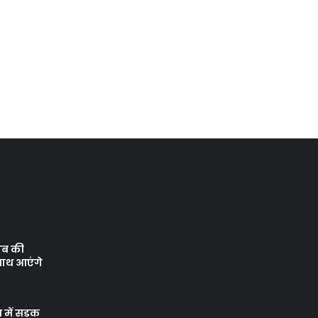
ाब की
साथ आएंगे
 में सड़क