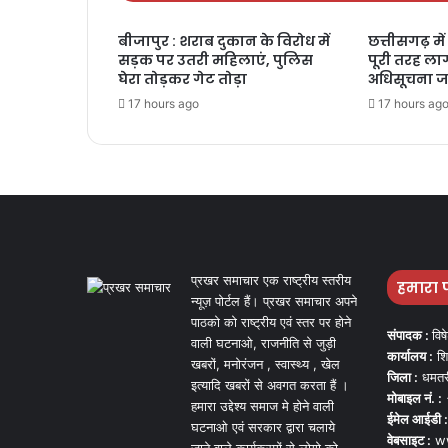
बीजापुर : शराब दुकान के विरोध में
छत्तीसगढ़ में 
सड़क पर उतरी महिलाएं, पुलिस
पूरी तरह लागू
घेरा तोड़कर गेट तोड़ा
अधिसूचना ज
17 hours ago
17 hours ag
प्रखर समाचार एक राष्ट्रीय स्तरीय
हमारा 
न्यूज़ पोर्टल हैं। प्रखर समाचार अपने
पाठको को राष्ट्रीय एवं स्तर पर होने
संपादक :
विष
वाली घटनाओ, राजनीति से जुड़ी
कार्यालय :
शि
खबरों, मनोरंजन , स्वास्थ्य , खेल
जिला :
धमतर
इत्यादि खबरों से अवगत करता हैं ।
मोबाइल नं. :
हमारा उद्देश्य समाज मे होने वाली
ईमेल आईडी :
घटनाओ एवं सरकार द्वारा चलाये
वेबसाइट :
ww