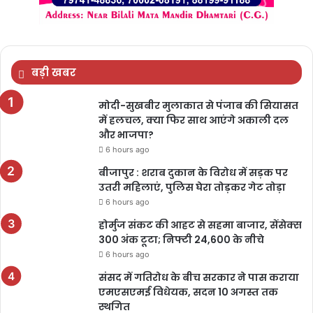
बड़ी खबर
मोदी-सुखबीर मुलाकात से पंजाब की सियासत
में हलचल, क्या फिर साथ आएंगे अकाली दल
और भाजपा?
6 hours ago
बीजापुर : शराब दुकान के विरोध में सड़क पर
उतरी महिलाएं, पुलिस घेरा तोड़कर गेट तोड़ा
6 hours ago
होर्मुज संकट की आहट से सहमा बाजार, सेंसेक्स
300 अंक टूटा; निफ्टी 24,600 के नीचे
6 hours ago
संसद में गतिरोध के बीच सरकार ने पास कराया
एमएसएमई विधेयक, सदन 10 अगस्त तक
स्थगित