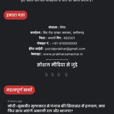
द्वारा चलाये जाने वाले कार्यक्रमों से लोगो को अवगत कराना हैं।
हमारा पता
संपादक :
विषेश
कार्यालय :
शिव रोड प्रखर समाचार, छत्तीसगढ़
जिला :
धमतरी
पिन :
492001
मोबाइल नं. :
+91-91XXXXXXX
ईमेल आईडी :
portalprakhar@gmail.com
वेबसाइट :
www.prakharsamachar.in
---------------
सोशल मीडिया से जुड़े
Facebook
Twitter
YouTube
Instagram
महत्वपूर्ण खबरें
6 hours ago
मोदी-सुखबीर मुलाकात से पंजाब की सियासत में हलचल, क्या
फिर साथ आएंगे अकाली दल और भाजपा?