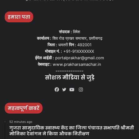
हमारा पता
संपादक :
विषेश
कार्यालय :
शिव रोड प्रखर समाचार, छत्तीसगढ़
जिला :
धमतरी
पिन :
492001
मोबाइल नं. :
+91-91XXXXXXX
ईमेल आईडी :
portalprakhar@gmail.com
वेबसाइट :
www.prakharsamachar.in
---------------
सोशल मीडिया से जुड़े
Instagram
Facebook
Twitter
YouTube
महत्वपूर्ण खबरें
52 minutes ago
गुजरा सामुदायिक स्वास्थ्य केंद्र का जिला पंचायत सभापति श्रीमती
मोनिका देवांगन ने किया औचक निरीक्षण