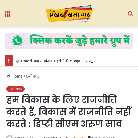
Menu
S
fo
प्रधानमंत्री आवास योजना शहरी 2.0 के तहत नगर पंचायत भखारा-भठेली में हितग्राहियों को प्रदान किए गए अधिकार पत्र
Home
/
छत्तीसगढ़
छत्तीसगढ़
हम विकास के लिए राजनीति
करते हैं, विकास में राजनीति नहीं
करते : डिप्टी सीएम अरुण साव