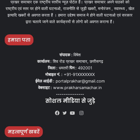
प्रखर समाचार एक राष्ट्रीय स्तरीय न्यूज़ पोर्टल हैं। प्रखर समाचार अपने पाठको को
राष्ट्रीय एवं स्तर पर होने वाली घटनाओ, राजनीति से जुड़ी खबरों, मनोरंजन , स्वास्थ्य , खेल
इत्यादि खबरों से अवगत करता हैं । हमारा उद्देश्य समाज मे होने वाली घटनाओ एवं सरकार
द्वारा चलाये जाने वाले कार्यक्रमों से लोगो को अवगत कराना हैं।
हमारा पता
संपादक :
विषेश
कार्यालय :
शिव रोड प्रखर समाचार, छत्तीसगढ़
जिला :
धमतरी
पिन :
492001
मोबाइल नं. :
+91-91XXXXXXX
ईमेल आईडी :
portalprakhar@gmail.com
वेबसाइट :
www.prakharsamachar.in
---------------
सोशल मीडिया से जुड़े
Instagram
Facebook
Twitter
YouTube
महत्वपूर्ण खबरें