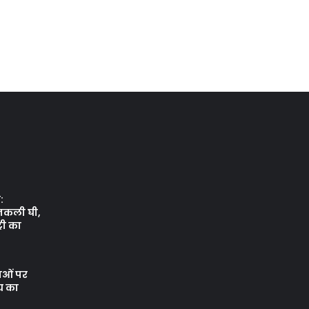
:
नकली घी,
री का
थाओं पर
य का