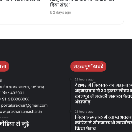
दिया संदेश
2 days ago
पता
महत्वपूर्ण खबरें
22 hours ago
ेश
देशभर में मिलावट का महाजाल
व रोड प्रखर समाचार, छत्तीसगढ़
अहमदाबाद से 30 हजार लीटर 
ी
पिन :
492001
कानपुर में नकली मसाला फैक्ट्
+91-91XXXXXXX
भंडाफोड़
portalprakhar@gmail.com
w.prakharsamachar.in
23 hours ago
जिला अस्पताल में व्याप्त अवस्
-----
कांग्रेस ने सीएमएचओ कार्याल
डिया से जुड़े
किया घेराव