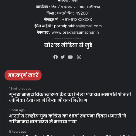
संपादक :
विषेश
कार्यालय :
शिव रोड प्रखर समाचार, छत्तीसगढ़
जिला :
धमतरी
पिन :
492001
मोबाइल नं. :
+91-91XXXXXXX
ईमेल आईडी :
portalprakhar@gmail.com
वेबसाइट :
www.prakharsamachar.in
---------------
सोशल मीडिया से जुड़े
Instagram
Facebook
Twitter
YouTube
महत्वपूर्ण खबरें
19 minutes ago
गुजरा सामुदायिक स्वास्थ्य केंद्र का जिला पंचायत सभापति श्रीमती
मोनिका देवांगन ने किया औचक निरीक्षण
1 hour ago
भारतीय राष्ट्रीय युवा कांग्रेस का 66वां स्थापना दिवस धमतरी में
गरिमामय वातावरण में मनाया गया
5 hours ago