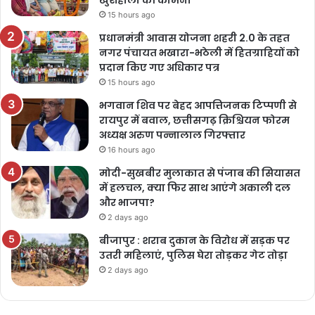
खुशहाली की कामना
15 hours ago
प्रधानमंत्री आवास योजना शहरी 2.0 के तहत
नगर पंचायत भखारा-भठेली में हितग्राहियों को
प्रदान किए गए अधिकार पत्र
15 hours ago
भगवान शिव पर बेहद आपत्तिजनक टिप्पणी से
रायपुर में बवाल, छत्तीसगढ़ क्रिश्चियन फोरम
अध्यक्ष अरुण पन्नालाल गिरफ्तार
16 hours ago
मोदी-सुखबीर मुलाकात से पंजाब की सियासत
में हलचल, क्या फिर साथ आएंगे अकाली दल
और भाजपा?
2 days ago
बीजापुर : शराब दुकान के विरोध में सड़क पर
उतरी महिलाएं, पुलिस घेरा तोड़कर गेट तोड़ा
2 days ago