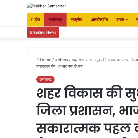
होम
छत्तीसगढ़
राष्ट्रीय
अंतर्राष्ट्रीय
राज्य
र
Breaking News
Home
/
छत्तीसगढ़
/
शहर विकास की सुध लेने सड़क पर उतरा जिला प
कलेक्ट्रर मैम, आभार एस.पी.सर
छत्तीसगढ़
शहर विकास की सुध
जिला प्रशासन, भाजप
सकारात्मक पहल क