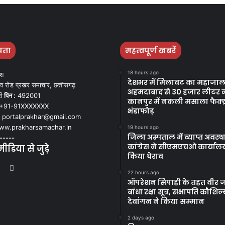
पता
महत्वपूर्ण खबरें
18 hours ago
ेश
देशभर में मिलावट का महाजाल
व रोड प्रखर समाचार, छत्तीसगढ़
अहमदाबाद से 30 हजार लीटर 
ी
पिन :
492001
कानपुर में नकली मसाला फैक्ट्
+91-91XXXXXXX
भंडाफोड़
portalprakhar@gmail.com
w.prakharsamachar.in
19 hours ago
जिला अस्पताल में व्याप्त अवस्
-----
कांग्रेस ने सीएमएचओ कार्याल
डिया से जुड़े
किया घेराव
book
itter
YouTube
Instagram
22 hours ago
ऑपरेशन सिपाही के तहत वीर ज
बांधा रक्षा सूत्र, सभापति कौशिल्
देवांगन ने किया सम्मान
2 days ago