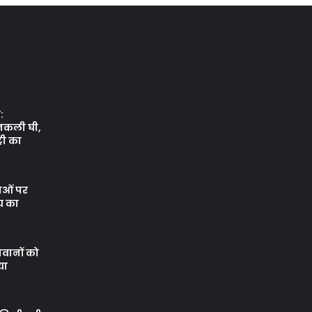
:
नकली घी,
री का
थाओं पर
य का
वानों को
या