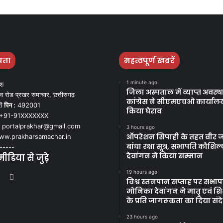
पता
महत्वपूर्ण खबरें
1 minute ago
ेश
जिला अस्पताल में व्याप्त अवस्
व रोड प्रखर समाचार, छत्तीसगढ़
कांग्रेस ने सीएमएचओ कार्याल
ी
पिन :
492001
किया घेराव
+91-91XXXXXXX
portalprakhar@gmail.com
3 hours ago
ऑपरेशन सिपाही के तहत वीर ज
w.prakharsamachar.in
बांधा रक्षा सूत्र, सभापति कौशिल्
-----
देवांगन ने किया सम्मान
डिया से जुड़े
19 hours ago
book
itter
YouTube
Instagram
विश्व स्तनपान सप्ताह पर सभापत
मोनिका देवांगन ने मातृ एवं शिशु
के प्रति जागरूकता का दिया संद
23 hours ago