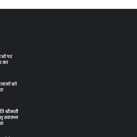
थाओं पर
य का
वानों को
या
ि श्रीमती
 स्वास्थ्य
ेश