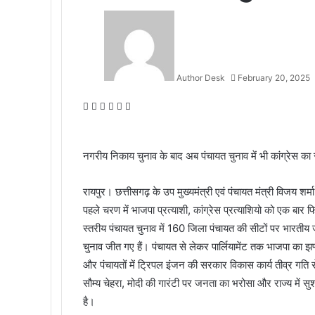
Author Desk
February 20, 2025
F
T
L
M
M
W
a
w
i
e
e
h
c
i
n
s
s
a
e
t
k
s
s
t
नगरीय निकाय चुनाव के बाद अब पंचायत चुनाव में भी कांग्रेस का स
b
t
e
e
e
s
o
e
d
n
n
A
रायपुर। छत्तीसगढ़ के उप मुख्यमंत्री एवं पंचायत मंत्री विजय शर्म
o
r
I
g
g
p
पहले चरण में भाजपा प्रत्याशी, कांग्रेस प्रत्याशियो को एक बा
k
n
e
e
p
r
r
स्तरीय पंचायत चुनाव में 160 जिला पंचायत की सीटों पर भारतीय
चुनाव जीत गए हैं। पंचायत से लेकर पार्लियामेंट तक भाजपा का झ
और पंचायतों में ट्रिपल इंजन की सरकार विकास कार्य तीव्र गति से 
सौम्य चेहरा, मोदी की गारंटी पर जनता का भरोसा और राज्य मे
है।