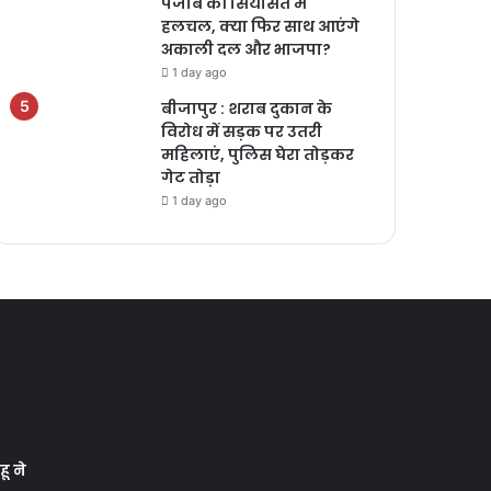
पंजाब की सियासत में
हलचल, क्या फिर साथ आएंगे
अकाली दल और भाजपा?
1 day ago
बीजापुर : शराब दुकान के
विरोध में सड़क पर उतरी
महिलाएं, पुलिस घेरा तोड़कर
गेट तोड़ा
1 day ago
ू ने