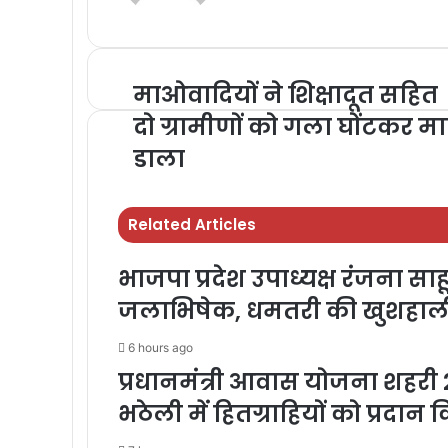
r
r
माओवादियों ने शिक्षादूत सहित
दो ग्रामीणों को गला घोंटकर म
डाला
Related Articles
भाजपा प्रदेश उपाध्यक्ष रंजना साहू 
जलाभिषेक, धमतरी की खुशहाल
6 hours ago
प्रधानमंत्री आवास योजना शहरी
भठेली में हितग्राहियों को प्रदा