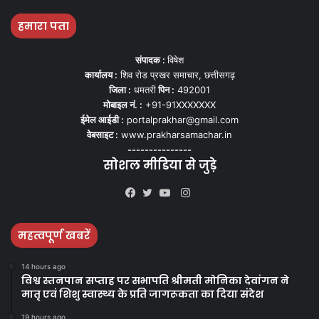
हमारा पता
संपादक :
विषेश
कार्यालय :
शिव रोड प्रखर समाचार, छत्तीसगढ़
जिला :
धमतरी
पिन :
492001
मोबाइल नं. :
+91-91XXXXXXX
ईमेल आईडी :
portalprakhar@gmail.com
वेबसाइट :
www.prakharsamachar.in
---------------
सोशल मीडिया से जुड़े
Instagram
Facebook
Twitter
YouTube
महत्वपूर्ण खबरें
14 hours ago
विश्व स्तनपान सप्ताह पर सभापति श्रीमती मोनिका देवांगन ने
मातृ एवं शिशु स्वास्थ्य के प्रति जागरूकता का दिया संदेश
19 hours ago