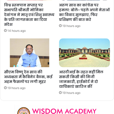
विश्व स्तनपान सप्ताह पर
अरुण साव का कांग्रेस पर
सभापति श्रीमती मोनिका
हमला: बोले- पहले अपने नेताओं
देवांगन ने मातृ एवं शिशु स्वास्थ्य
का विवाद सुलझाए, फिर
के प्रति जागरूकता का दिया
प्रशिक्षण की बात करे
संदेश
19 hours ago
14 hours ago
सीएम विष्णु देव साय की
आरटीआई के तहत नहीं मिल
अध्यक्षता में कैबिनेट बैठक, कई
सकती किसी की निजी
अहम फैसलों पर लगी मुहर
जानकारी, हाईकोर्ट ने दो
याचिकाएं खारिज कीं
19 hours ago
19 hours ago