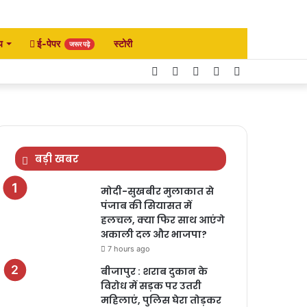
य
ई-पेपर
स्टोरी
जरूर पढ़े
Facebook
Twitter
YouTube
Instagram
Search
for
बड़ी खबर
मोदी-सुखबीर मुलाकात से
पंजाब की सियासत में
हलचल, क्या फिर साथ आएंगे
अकाली दल और भाजपा?
7 hours ago
बीजापुर : शराब दुकान के
विरोध में सड़क पर उतरी
महिलाएं, पुलिस घेरा तोड़कर