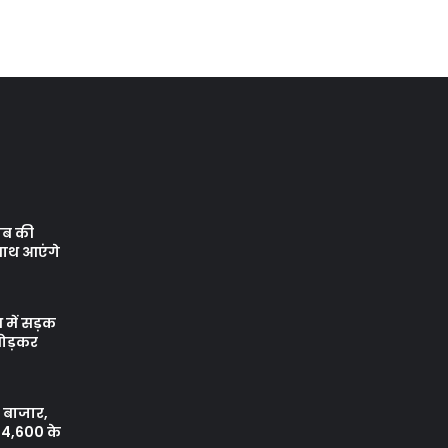
ाब की
साथ आएंगे
 में सड़क
तोड़कर
 बाजार,
 24,600 के