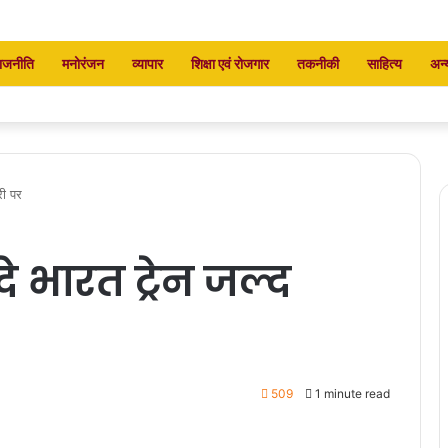
ाजनीति
मनोरंजन
व्यापार
शिक्षा एवं रोजगार
तकनीकी
साहित्य
अन्
री पर
 भारत ट्रेन जल्द
509
1 minute read