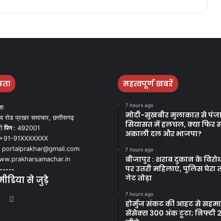
पता
महत्वपूर्ण खबरें
7 hours ago
ेश
मोदी-सुखबीर मुलाकात से पंज
व रोड प्रखर समाचार, छत्तीसगढ़
सियासत में हलचल, क्या फिर 
ी
पिन :
492001
अकाली दल और भाजपा?
+91-91XXXXXXX
portalprakhar@gmail.com
7 hours ago
बीजापुर : शराब दुकान के विरोध
w.prakharsamachar.in
पर उतरी महिलाएं, पुलिस घेरा 
-----
गेट तोड़ा
डिया से जुड़े
7 hours ago
book
itter
YouTube
Instagram
होर्मुज संकट की आहट से सहमा
सेंसेक्स 300 अंक टूटा; निफ्टी