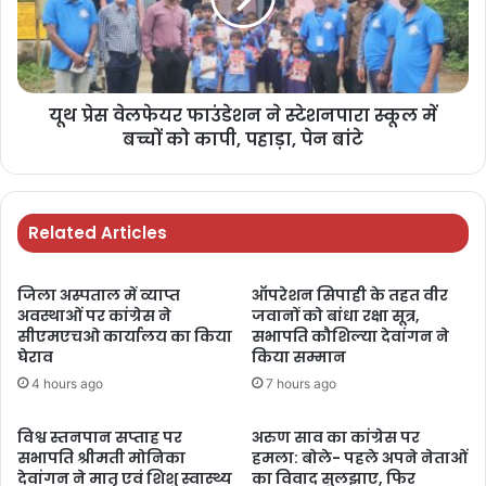
यूथ प्रेस वेलफेयर फाउंडेशन ने स्टेशनपारा स्कूल में
बच्चों को कापी, पहाड़ा, पेन बांटे
Related Articles
जिला अस्पताल में व्याप्त
ऑपरेशन सिपाही के तहत वीर
अवस्थाओं पर कांग्रेस ने
जवानों को बांधा रक्षा सूत्र,
सीएमएचओ कार्यालय का किया
सभापति कौशिल्या देवांगन ने
घेराव
किया सम्मान
4 hours ago
7 hours ago
विश्व स्तनपान सप्ताह पर
अरुण साव का कांग्रेस पर
सभापति श्रीमती मोनिका
हमला: बोले- पहले अपने नेताओं
देवांगन ने मातृ एवं शिशु स्वास्थ्य
का विवाद सुलझाए, फिर