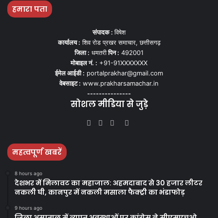
हमारा पता
संपादक :
विषेश
कार्यालय :
शिव रोड प्रखर समाचार, छत्तीसगढ़
जिला :
धमतरी
पिन :
492001
मोबाइल नं. :
+91-91XXXXXXX
ईमेल आईडी :
portalprakhar@gmail.com
वेबसाइट :
www.prakharsamachar.in
---------------
सोशल मीडिया से जुड़े
Facebook
Twitter
YouTube
Instagram
महत्वपूर्ण खबरें
8 hours ago
देशभर में मिलावट का महाजाल: अहमदाबाद से 30 हजार लीटर
नकली घी, कानपुर में नकली मसाला फैक्ट्री का भंडाफोड़
9 hours ago
जिला अस्पताल में व्याप्त अवस्थाओं पर कांग्रेस ने सीएमएचओ