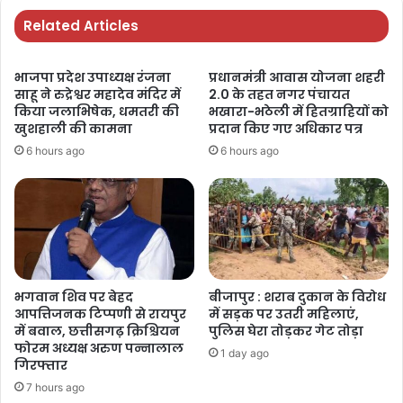
Related Articles
भाजपा प्रदेश उपाध्यक्ष रंजना
प्रधानमंत्री आवास योजना शहरी
साहू ने रुद्रेश्वर महादेव मंदिर में
2.0 के तहत नगर पंचायत
किया जलाभिषेक, धमतरी की
भखारा-भठेली में हितग्राहियों को
खुशहाली की कामना
प्रदान किए गए अधिकार पत्र
6 hours ago
6 hours ago
भगवान शिव पर बेहद
बीजापुर : शराब दुकान के विरोध
आपत्तिजनक टिप्पणी से रायपुर
में सड़क पर उतरी महिलाएं,
में बवाल, छत्तीसगढ़ क्रिश्चियन
पुलिस घेरा तोड़कर गेट तोड़ा
फोरम अध्यक्ष अरुण पन्नालाल
1 day ago
गिरफ्तार
7 hours ago