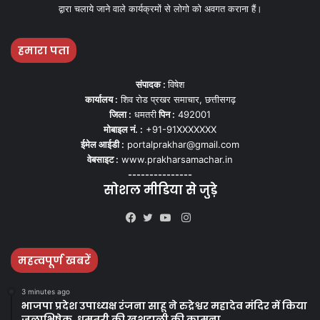
द्वारा चलाये जाने वाले कार्यक्रमों से लोगो को अवगत कराना हैं।
हमारा पता
संपादक :
विषेश
कार्यालय :
शिव रोड प्रखर समाचार, छत्तीसगढ़
जिला :
धमतरी
पिन :
492001
मोबाइल नं. :
+91-91XXXXXXX
ईमेल आईडी :
portalprakhar@gmail.com
वेबसाइट :
www.prakharsamachar.in
---------------
सोशल मीडिया से जुड़े
Instagram
Facebook
Twitter
YouTube
महत्वपूर्ण खबरें
3 minutes ago
भाजपा प्रदेश उपाध्यक्ष रंजना साहू ने रुद्रेश्वर महादेव मंदिर में किया
जलाभिषेक, धमतरी की खुशहाली की कामना