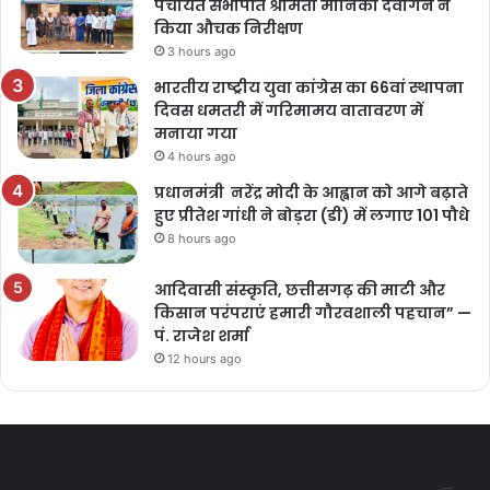
पंचायत सभापति श्रीमती मोनिका देवांगन ने
किया औचक निरीक्षण
3 hours ago
भारतीय राष्ट्रीय युवा कांग्रेस का 66वां स्थापना
दिवस धमतरी में गरिमामय वातावरण में
मनाया गया
4 hours ago
प्रधानमंत्री नरेंद्र मोदी के आह्वान को आगे बढ़ाते
हुए प्रीतेश गांधी ने बोड़रा (डी) में लगाए 101 पौधे
8 hours ago
आदिवासी संस्कृति, छत्तीसगढ़ की माटी और
किसान परंपराएं हमारी गौरवशाली पहचान” —
पं. राजेश शर्मा
12 hours ago