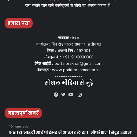
द्वारा चलाये जाने वाले कार्यक्रमों से लोगो को अवगत कराना हैं।
हमारा पता
संपादक :
विषेश
कार्यालय :
शिव रोड प्रखर समाचार, छत्तीसगढ़
जिला :
धमतरी
पिन :
492001
मोबाइल नं. :
+91-91XXXXXXX
ईमेल आईडी :
portalprakhar@gmail.com
वेबसाइट :
www.prakharsamachar.in
---------------
सोशल मीडिया से जुड़े
Instagram
Facebook
Twitter
YouTube
महत्वपूर्ण खबरें
10 hours ago
भखारा आईटीआई परिसर में आकार ले रहा ‘ऑपरेशन सिंदूर उद्यान’