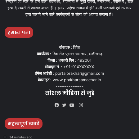
राष्ट्रीय एवं स्तर पर होने वाली घटनाओ, राजनीति से जुड़ी खबरों, मनोरंजन , स्वास्थ्य , खेल
इत्यादि खबरों से अवगत करता हैं । हमारा उद्देश्य समाज मे होने वाली घटनाओ एवं सरकार
द्वारा चलाये जाने वाले कार्यक्रमों से लोगो को अवगत कराना हैं।
हमारा पता
संपादक :
विषेश
कार्यालय :
शिव रोड प्रखर समाचार, छत्तीसगढ़
जिला :
धमतरी
पिन :
492001
मोबाइल नं. :
+91-91XXXXXXX
ईमेल आईडी :
portalprakhar@gmail.com
वेबसाइट :
www.prakharsamachar.in
---------------
सोशल मीडिया से जुड़े
Instagram
Facebook
Twitter
YouTube
महत्वपूर्ण खबरें
34 minutes ago