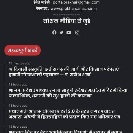
ईमेल आईडी :
portalprakhar@gmail.com
वेबसाइट :
www.prakharsamachar.in
---------------
सोशल मीडिया से जुड़े
Instagram
Facebook
Twitter
YouTube
महत्वपूर्ण खबरें
11 minutes ago
आदिवासी संस्कृति, छत्तीसगढ़ की माटी और किसान परंपराएं
हमारी गौरवशाली पहचान” — पं. राजेश शर्मा
18 hours ago
भाजपा प्रदेश उपाध्यक्ष रंजना साहू ने रुद्रेश्वर महादेव मंदिर में किया
जलाभिषेक, धमतरी की खुशहाली की कामना
18 hours ago
प्रधानमंत्री आवास योजना शहरी 2.0 के तहत नगर पंचायत
भखारा-भठेली में हितग्राहियों को प्रदान किए गए अधिकार पत्र
19 hours ago
भगवान शिव पर बेहद आपत्तिजनक टिप्पणी से रायपुर में बवाल,