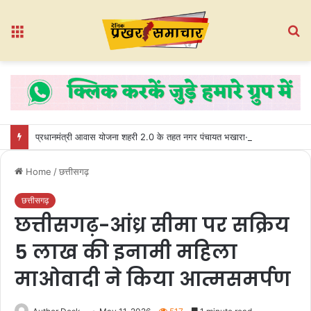
Menu
S
fo
प्रधानमंत्री आवास योजना शहरी 2.0 के तहत नगर पंचायत भखारा-भठेली में हितग्राहियों को प्रदान किए गए अधिकार पत्र
Home
/
छत्तीसगढ़
छत्तीसगढ़
छत्तीसगढ़-आंध्र सीमा पर सक्रिय
5 लाख की इनामी महिला
माओवादी ने किया आत्मसमर्पण