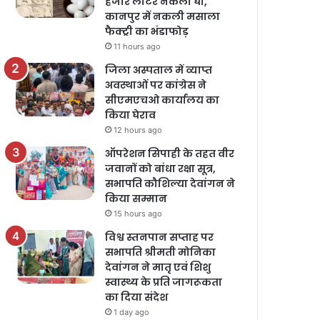
हजार लीटर नकली घी,
कानपुर में नकली मसाला
फैक्ट्री का भंडाफोड़
11 hours ago
जिला अस्पताल में व्याप्त
अवस्थाओं पर कांग्रेस ने
सीएमएचओ कार्यालय का
किया घेराव
12 hours ago
ऑपरेशन सिपाही के तहत वीर
जवानों को बांधा रक्षा सूत्र,
सभापति कौशिल्या देवांगन ने
किया सम्मान
15 hours ago
विश्व स्तनपान सप्ताह पर
सभापति श्रीमती मोनिका
देवांगन ने मातृ एवं शिशु
स्वास्थ्य के प्रति जागरूकता
का दिया संदेश
1 day ago