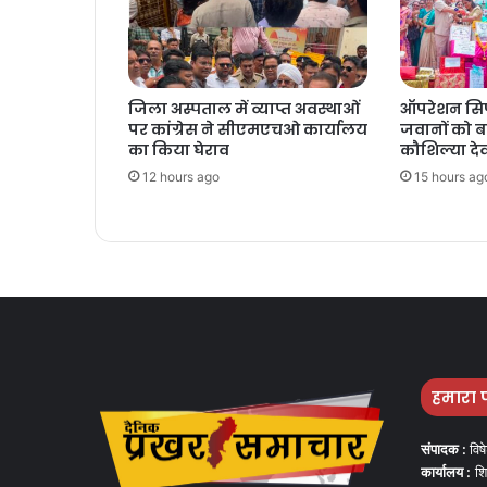
जिला अस्पताल में व्याप्त अवस्थाओं
ऑपरेशन सिप
पर कांग्रेस ने सीएमएचओ कार्यालय
जवानों को बां
का किया घेराव
कौशिल्या दे
12 hours ago
15 hours ag
हमारा 
संपादक :
विष
कार्यालय :
शि