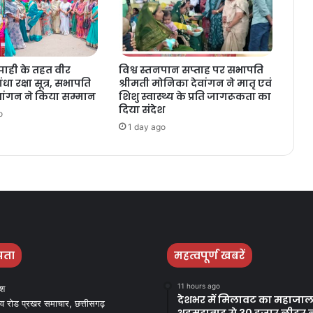
ाही के तहत वीर
विश्व स्तनपान सप्ताह पर सभापति
धा रक्षा सूत्र, सभापति
श्रीमती मोनिका देवांगन ने मातृ एवं
वांगन ने किया सम्मान
शिशु स्वास्थ्य के प्रति जागरूकता का
दिया संदेश
o
1 day ago
पता
महत्वपूर्ण खबरें
11 hours ago
ेश
देशभर में मिलावट का महाजाल
व रोड प्रखर समाचार, छत्तीसगढ़
अहमदाबाद से 30 हजार लीटर 