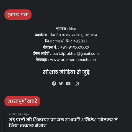
हमारा पता
संपादक :
विषेश
कार्यालय :
शिव रोड प्रखर समाचार, छत्तीसगढ़
जिला :
धमतरी
पिन :
492001
मोबाइल नं. :
+91-91XXXXXXX
ईमेल आईडी :
portalprakhar@gmail.com
वेबसाइट :
www.prakharsamachar.in
---------------
सोशल मीडिया से जुड़े
Instagram
Facebook
Twitter
YouTube
महत्वपूर्ण खबरें
4 minutes ago
गंदे पानी की शिकायत पर जल सभापति अखिलेश सोनकर ने
लिया तत्काल संज्ञान