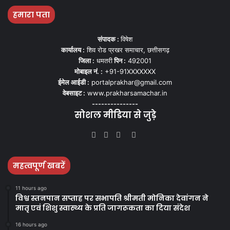
हमारा पता
संपादक :
विषेश
कार्यालय :
शिव रोड प्रखर समाचार, छत्तीसगढ़
जिला :
धमतरी
पिन :
492001
मोबाइल नं. :
+91-91XXXXXXX
ईमेल आईडी :
portalprakhar@gmail.com
वेबसाइट :
www.prakharsamachar.in
---------------
सोशल मीडिया से जुड़े
Facebook
Twitter
YouTube
Instagram
महत्वपूर्ण खबरें
11 hours ago
विश्व स्तनपान सप्ताह पर सभापति श्रीमती मोनिका देवांगन ने
मातृ एवं शिशु स्वास्थ्य के प्रति जागरूकता का दिया संदेश
16 hours ago