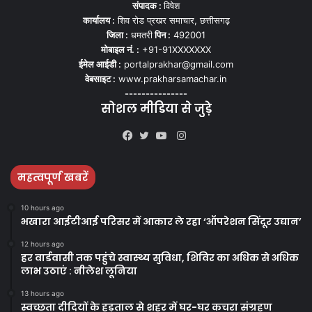
संपादक :
विषेश
कार्यालय :
शिव रोड प्रखर समाचार, छत्तीसगढ़
जिला :
धमतरी
पिन :
492001
मोबाइल नं. :
+91-91XXXXXXX
ईमेल आईडी :
portalprakhar@gmail.com
वेबसाइट :
www.prakharsamachar.in
---------------
सोशल मीडिया से जुड़े
Instagram
Facebook
Twitter
YouTube
महत्वपूर्ण खबरें
10 hours ago
भखारा आईटीआई परिसर में आकार ले रहा ‘ऑपरेशन सिंदूर उद्यान’
12 hours ago
हर वार्डवासी तक पहुंचे स्वास्थ्य सुविधा, शिविर का अधिक से अधिक
लाभ उठाएं : नीलेश लूनिया
13 hours ago
स्वच्छता दीदियों के हड़ताल से शहर में घर-घर कचरा संग्रहण