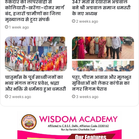
ठेकेदार की लापरवाही से
347 मतों से दयाराम अग्रवाल
कोलियारी–खरेंगा–दोनर मार्ग
बने श्री अग्रवाल समाज धमतरी
बंद, हजारों ग्रामीणों का जिला
के नए अध्यक्ष
मुख्यालय से टूटा संपर्क
2 weeks ago
1 week ago
चातुर्मास के पूर्व साध्वीजनों का
पट्टा, पीएम आवास और मूलभूत
भव्य मंगल नगर प्रवेश, श्रद्धा
सुविधाओं को लेकर कांग्रेस का
और भक्ति से धर्ममय हुआ धमतरी
नगर निगम घेराव
2 weeks ago
3 weeks ago