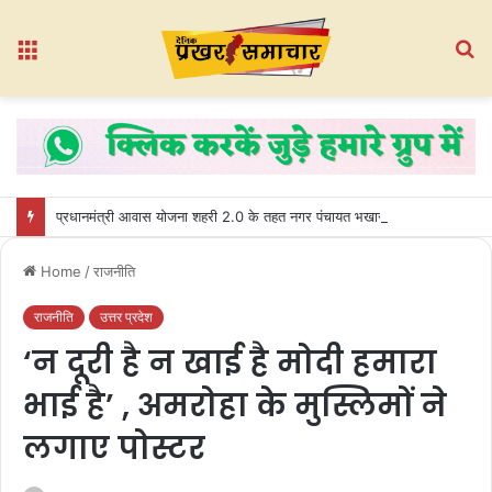
Menu
S
fo
प्रधानमंत्री आवास योजना शहरी 2.0 के तहत नगर पंचायत भखारा-भठेली में हितग्राहियों को प्रदान किए गए अधिकार पत्र
Home
/
राजनीति
राजनीति
उत्तर प्रदेश
‘न दूरी है न खाई है मोदी हमारा
भाई है’ , अमरोहा के मुस्लिमों ने
लगाए पोस्टर