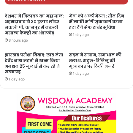
देशभर में मिलावट का महाजाल:
मेटा को अल्टीमेटम : तीन दिन
अहमदाबाद से 30 हजार लीटर
में माफी मांगें जुकरबर्ग वरना
नकली घी, कानपुर में नकली
हटा देंगे सेफ हार्बर सुविधा
मसाला फैक्ट्री का भंडाफोड़
1 day ago
8 hours ago
झारखंड परीक्षा विवाद: छात्र नेता
सदन में संग्राम, समाधान की
देवेंद्र नाथ महतो ने खत्म किया
तलाश; राहुल-रिजिजू की
अनशन 25 जुलाई से कर रहे थे
मुलाकात पर टिकी नजरें
सत्याग्रह
1 day ago
1 day ago