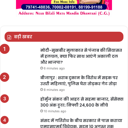
बड़ी खबर
मोदी-सुखबीर मुलाकात से पंजाब की सियासत
में हलचल, क्या फिर साथ आएंगे अकाली दल
और भाजपा?
6 minutes ago
बीजापुर : शराब दुकान के विरोध में सड़क पर
उतरी महिलाएं, पुलिस घेरा तोड़कर गेट तोड़ा
8 minutes ago
होर्मुज संकट की आहट से सहमा बाजार, सेंसेक्स
300 अंक टूटा; निफ्टी 24,600 के नीचे
10 minutes ago
संसद में गतिरोध के बीच सरकार ने पास कराया
एमएसएमई विधेयक, सदन 10 अगस्त तक