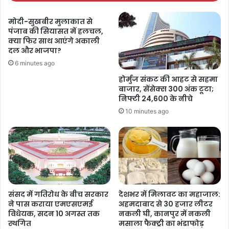
मोदी-सुखबीर मुलाकात से
पंजाब की सियासत में हलचल,
क्या फिर साथ आएंगे अकाली
दल और भाजपा?
6 minutes ago
होर्मुज संकट की आहट से सहमा
बाजार, सेंसेक्स 300 अंक टूटा;
निफ्टी 24,600 के नीचे
10 minutes ago
संसद में गतिरोध के बीच सरकार
देशभर में मिलावट का महाजाल:
ने पास कराया एमएसएमई
अहमदाबाद से 30 हजार लीटर
विधेयक, सदन 10 अगस्त तक
नकली घी, कानपुर में नकली
स्थगित
मसाला फैक्ट्री का भंडाफोड़