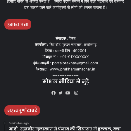
इत्यादि खबरों से अवगत करता हैं । हमारा उद्देश्य समाज मे होने वाली घटनाओ एवं सरकार
द्वारा चलाये जाने वाले कार्यक्रमों से लोगो को अवगत कराना हैं।
हमारा पता
संपादक :
विषेश
कार्यालय :
शिव रोड प्रखर समाचार, छत्तीसगढ़
जिला :
धमतरी
पिन :
492001
मोबाइल नं. :
+91-91XXXXXXX
ईमेल आईडी :
portalprakhar@gmail.com
वेबसाइट :
www.prakharsamachar.in
---------------
सोशल मीडिया से जुड़े
Instagram
Facebook
Twitter
YouTube
महत्वपूर्ण खबरें
6 minutes ago
मोदी-सुखबीर मुलाकात से पंजाब की सियासत में हलचल, क्या