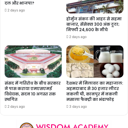
दल और भाजपा?
2 days ago
होर्मुज संकट की आहट से सहमा
बाजार, सेंसेक्स 300 अंक टूटा;
निफ्टी 24,600 के नीचे
2 days ago
संसद में गतिरोध के बीच सरकार
देशभर में मिलावट का महाजाल:
ने पास कराया एमएसएमई
अहमदाबाद से 30 हजार लीटर
विधेयक, सदन 10 अगस्त तक
नकली घी, कानपुर में नकली
स्थगित
मसाला फैक्ट्री का भंडाफोड़
2 days ago
3 days ago