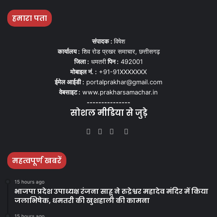
हमारा पता
संपादक :
विषेश
कार्यालय :
शिव रोड प्रखर समाचार, छत्तीसगढ़
जिला :
धमतरी
पिन :
492001
मोबाइल नं. :
+91-91XXXXXXX
ईमेल आईडी :
portalprakhar@gmail.com
वेबसाइट :
www.prakharsamachar.in
---------------
सोशल मीडिया से जुड़े
Facebook
Twitter
YouTube
Instagram
महत्वपूर्ण खबरें
15 hours ago
भाजपा प्रदेश उपाध्यक्ष रंजना साहू ने रुद्रेश्वर महादेव मंदिर में किया
जलाभिषेक, धमतरी की खुशहाली की कामना
15 hours ago