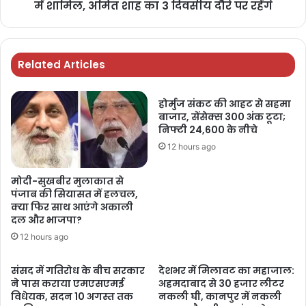
में शामिल, अमित शाह का 3 दिवसीय दौरे पर रहेंगे
Related Articles
होर्मुज संकट की आहट से सहमा
बाजार, सेंसेक्स 300 अंक टूटा;
निफ्टी 24,600 के नीचे
12 hours ago
मोदी-सुखबीर मुलाकात से
पंजाब की सियासत में हलचल,
क्या फिर साथ आएंगे अकाली
दल और भाजपा?
12 hours ago
संसद में गतिरोध के बीच सरकार
देशभर में मिलावट का महाजाल:
ने पास कराया एमएसएमई
अहमदाबाद से 30 हजार लीटर
विधेयक, सदन 10 अगस्त तक
नकली घी, कानपुर में नकली