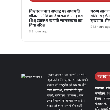
विश्व स्तनपान सप्ताह पर सभापति
अरुण साव का
श्रीमती मोनिका देवांगन ने मातृ एवं
बोले- पहले 
शिशु स्वास्थ्य के प्रति जागरूकता का
सुलझाए, फिर
दिया संदेश
12 hours ag
8 hours ago
प्रखर समाचार एक राष्ट्रीय स्तरीय
हमारा 
न्यूज़ पोर्टल हैं। प्रखर समाचार अपने
पाठको को राष्ट्रीय एवं स्तर पर होने
संपादक :
विष
वाली घटनाओ, राजनीति से जुड़ी
कार्यालय :
शि
खबरों, मनोरंजन , स्वास्थ्य , खेल
जिला :
धमतर
इत्यादि खबरों से अवगत करता हैं ।
मोबाइल नं. :
हमारा उद्देश्य समाज मे होने वाली
ईमेल आईडी :