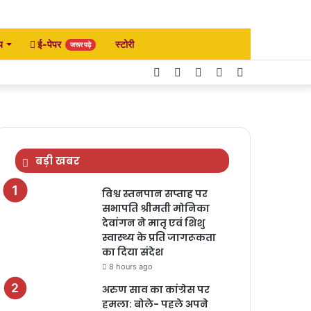
य
ई-पेपर
स्टोरी
जरूर पढ़े
Facebook
Twitter
YouTube
Instagram
Search
for
बड़ी खबर
विश्व स्तनपान सप्ताह पर
सभापति श्रीमती मोनिका
देवांगन ने मातृ एवं शिशु
स्वास्थ्य के प्रति जागरूकता
का दिया संदेश
8 hours ago
अरुण साव का कांग्रेस पर
हमला: बोले- पहले अपने