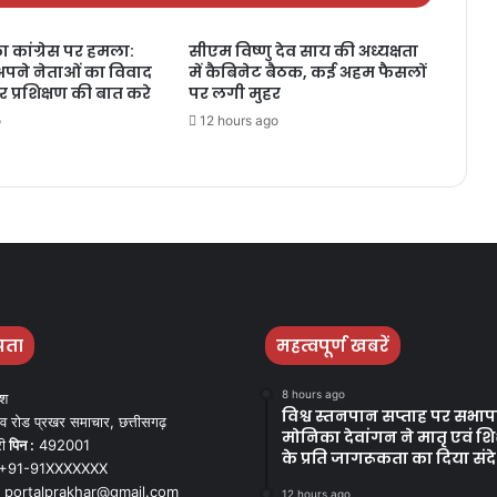
 कांग्रेस पर हमला:
सीएम विष्णु देव साय की अध्यक्षता
अपने नेताओं का विवाद
में कैबिनेट बैठक, कई अहम फैसलों
 प्रशिक्षण की बात करे
पर लगी मुहर
o
12 hours ago
पता
महत्वपूर्ण खबरें
8 hours ago
ेश
विश्व स्तनपान सप्ताह पर सभापत
व रोड प्रखर समाचार, छत्तीसगढ़
मोनिका देवांगन ने मातृ एवं शिशु
ी
पिन :
492001
के प्रति जागरूकता का दिया संद
+91-91XXXXXXX
portalprakhar@gmail.com
12 hours ago