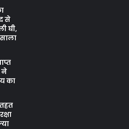
का
 से
ी घी,
मसाला
ाप्त
 ने
य का
 तहत
रक्षा
्या