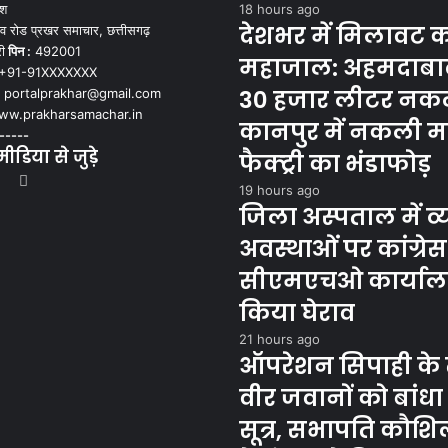
ेश
18 hours ago
देशभर में मिलावट 
व रोड प्रखर समाचार, छत्तीसगढ़
ी
पिन :
492001
महाजाल: अहमदाबाद
+91-91XXXXXXX
30 हजार लीटर नकल
portalprakhar@gmail.com
w.prakharsamachar.in
कानपुर में नकली 
-----
डिया से जुड़े
फैक्ट्री का भंडाफोड़
book
itter
YouTube
Instagram
19 hours ago
जिला अस्पताल में व्य
अवस्थाओं पर कांग्रेस
सीएमएचओ कार्याल
किया घेराव
21 hours ago
ऑपरेशन सिपाही के
वीर जवानों को बांधा 
सूत्र, सभापति कौशिल