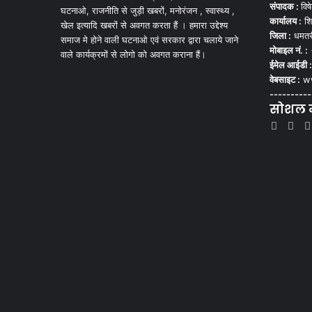
संपादक :
विष
घटनाओ, राजनीति से जुड़ी खबरों, मनोरंजन , स्वास्थ्य ,
कार्यालय :
शि
खेल इत्यादि खबरों से अवगत करता हैं । हमारा उद्देश्य
जिला :
धमतर
समाज मे होने वाली घटनाओ एवं सरकार द्वारा चलाये जाने
मोबाइल नं. :
वाले कार्यक्रमों से लोगो को अवगत कराना हैं।
ईमेल आईडी :
वेबसाइट :
ww
----------
सोशल मी
Face
Tw