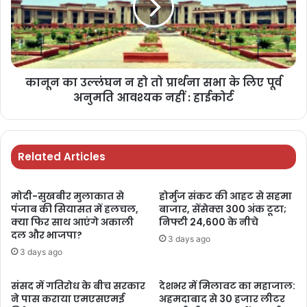
कानून का उल्लंघन न हो तो प्रार्थना सभा के लिए पूर्व
अनुमति आवश्यक नहीं : हाईकोर्ट
Related Articles
मोदी-सुखबीर मुलाकात से
होर्मुज संकट की आहट से सहमा
पंजाब की सियासत में हलचल,
बाजार, सेंसेक्स 300 अंक टूटा;
क्या फिर साथ आएंगे अकाली
निफ्टी 24,600 के नीचे
दल और भाजपा?
3 days ago
3 days ago
संसद में गतिरोध के बीच सरकार
देशभर में मिलावट का महाजाल:
ने पास कराया एमएसएमई
अहमदाबाद से 30 हजार लीटर