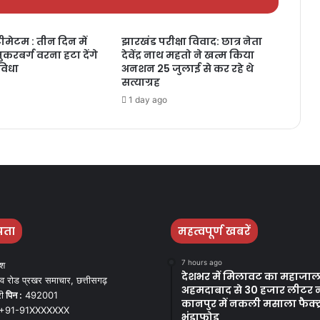
ीमेटम : तीन दिन में
झारखंड परीक्षा विवाद: छात्र नेता
जुकरबर्ग वरना हटा देंगे
देवेंद्र नाथ महतो ने खत्म किया
ुविधा
अनशन 25 जुलाई से कर रहे थे
सत्याग्रह
1 day ago
पता
महत्वपूर्ण खबरें
7 hours ago
ेश
देशभर में मिलावट का महाजाल
व रोड प्रखर समाचार, छत्तीसगढ़
अहमदाबाद से 30 हजार लीटर 
ी
पिन :
492001
कानपुर में नकली मसाला फैक्ट्
+91-91XXXXXXX
भंडाफोड़