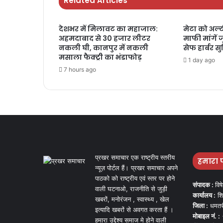
Related Articles
देशभर में मिलावट का महाजाल:
मेटा को अल्ट
अहमदाबाद से 30 हजार लीटर
माफी मांगें 
नकली घी, कानपुर में नकली
सेफ हार्बर स
मसाला फैक्ट्री का भंडाफोड़
1 day ago
7 hours ago
प्रखर समाचार एक राष्ट्रीय स्तरीय
हमारा 
न्यूज़ पोर्टल हैं। प्रखर समाचार अपने
पाठको को राष्ट्रीय एवं स्तर पर होने
संपादक :
विष
वाली घटनाओ, राजनीति से जुड़ी
कार्यालय :
शि
खबरों, मनोरंजन , स्वास्थ्य , खेल
जिला :
धमतर
इत्यादि खबरों से अवगत करता हैं ।
मोबाइल नं. :
हमारा उद्देश्य समाज मे होने वाली