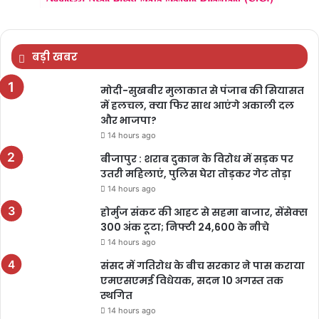
बड़ी खबर
मोदी-सुखबीर मुलाकात से पंजाब की सियासत
में हलचल, क्या फिर साथ आएंगे अकाली दल
और भाजपा?
14 hours ago
बीजापुर : शराब दुकान के विरोध में सड़क पर
उतरी महिलाएं, पुलिस घेरा तोड़कर गेट तोड़ा
14 hours ago
होर्मुज संकट की आहट से सहमा बाजार, सेंसेक्स
300 अंक टूटा; निफ्टी 24,600 के नीचे
14 hours ago
संसद में गतिरोध के बीच सरकार ने पास कराया
एमएसएमई विधेयक, सदन 10 अगस्त तक
स्थगित
14 hours ago