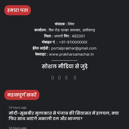
हमारा पता
संपादक :
विषेश
कार्यालय :
शिव रोड प्रखर समाचार, छत्तीसगढ़
जिला :
धमतरी
पिन :
492001
मोबाइल नं. :
+91-91XXXXXXX
ईमेल आईडी :
portalprakhar@gmail.com
वेबसाइट :
www.prakharsamachar.in
---------------
सोशल मीडिया से जुड़े
Facebook
Twitter
YouTube
Instagram
महत्वपूर्ण खबरें
14 hours ago
मोदी-सुखबीर मुलाकात से पंजाब की सियासत में हलचल, क्या
फिर साथ आएंगे अकाली दल और भाजपा?
14 hours ago