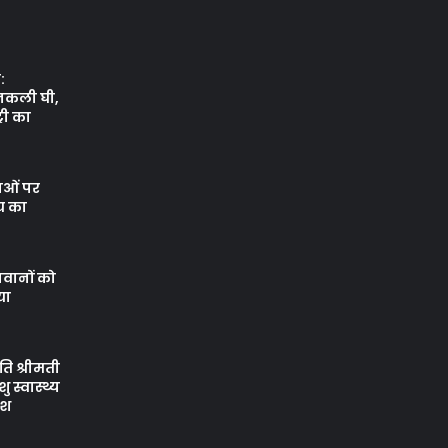
:
नकली घी,
री का
थाओं पर
य का
वानों को
या
ि श्रीमती
 स्वास्थ्य
ेश