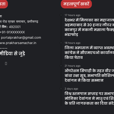
पता
महत्वपूर्ण खबरें
17 hours ago
ेश
देशभर में मिलावट का महाजाल
व रोड प्रखर समाचार, छत्तीसगढ़
अहमदाबाद से 30 हजार लीटर 
ी
पिन :
492001
कानपुर में नकली मसाला फैक्ट्
+91-91XXXXXXX
भंडाफोड़
portalprakhar@gmail.com
w.prakharsamachar.in
18 hours ago
जिला अस्पताल में व्याप्त अवस्
-----
कांग्रेस ने सीएमएचओ कार्याल
डिया से जुड़े
किया घेराव
book
itter
YouTube
Instagram
21 hours ago
ऑपरेशन सिपाही के तहत वीर ज
बांधा रक्षा सूत्र, सभापति कौशिल्
देवांगन ने किया सम्मान
2 days ago
विश्व स्तनपान सप्ताह पर सभापत
मोनिका देवांगन ने मातृ एवं शिशु
के प्रति जागरूकता का दिया संद