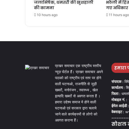
जलाभिषेक, धमतरी की खुशहाली
भठेली में हित
की कामना
गए अधिकार प
10 hours ago
11 hours ago
प्रखर समाचार एक राष्ट्रीय स्तरीय
हमारा 
न्यूज़ पोर्टल हैं। प्रखर समाचार अपने
पाठको को राष्ट्रीय एवं स्तर पर होने
संपादक :
विष
वाली घटनाओ, राजनीति से जुड़ी
कार्यालय :
शि
खबरों, मनोरंजन , स्वास्थ्य , खेल
जिला :
धमतर
इत्यादि खबरों से अवगत करता हैं ।
मोबाइल नं. :
हमारा उद्देश्य समाज मे होने वाली
ईमेल आईडी :
घटनाओ एवं सरकार द्वारा चलाये
वेबसाइट :
ww
जाने वाले कार्यक्रमों से लोगो को
----------
अवगत कराना हैं।
सोशल मी