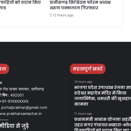
ग्राहियों को प्रदान किए
छत्तीसगढ़ क्रिश्चियन फोरम अध्यक्ष
त्र
अरुण पन्नालाल गिरफ्तार
12 hours ago
पता
महत्वपूर्ण खबरें
10 hours ago
ेश
भाजपा प्रदेश उपाध्यक्ष रंजना साह
व रोड प्रखर समाचार, छत्तीसगढ़
रुद्रेश्वर महादेव मंदिर में किया
ी
पिन :
492001
जलाभिषेक, धमतरी की खुशहा
+91-91XXXXXXX
कामना
portalprakhar@gmail.com
w.prakharsamachar.in
11 hours ago
प्रधानमंत्री आवास योजना शहरी
-----
तहत नगर पंचायत भखारा-भठेली
डिया से जुड़े
हितग्राहियों को प्रदान किए ग