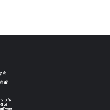
ू ने
ली की
 2.0 के
 में
ए अधिकार