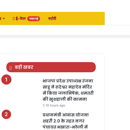
य
ई-पेपर
स्टोरी
जरूर पढ़े
Facebook
Twitter
YouTube
Instagram
Search
for
बड़ी खबर
भाजपा प्रदेश उपाध्यक्ष रंजना
साहू ने रुद्रेश्वर महादेव मंदिर
में किया जलाभिषेक, धमतरी
की खुशहाली की कामना
10 hours ago
प्रधानमंत्री आवास योजना
शहरी 2.0 के तहत नगर
पंचायत भखारा-भठेली में