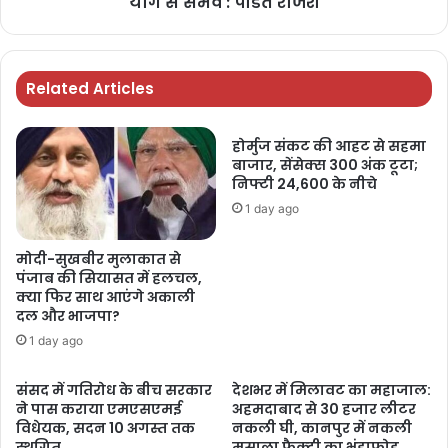
योग से संभव : पंडित राजेश
Related Articles
होर्मुज संकट की आहट से सहमा
बाजार, सेंसेक्स 300 अंक टूटा;
निफ्टी 24,600 के नीचे
1 day ago
मोदी-सुखबीर मुलाकात से
पंजाब की सियासत में हलचल,
क्या फिर साथ आएंगे अकाली
दल और भाजपा?
1 day ago
संसद में गतिरोध के बीच सरकार
देशभर में मिलावट का महाजाल:
ने पास कराया एमएसएमई
अहमदाबाद से 30 हजार लीटर
विधेयक, सदन 10 अगस्त तक
नकली घी, कानपुर में नकली
स्थगित
मसाला फैक्ट्री का भंडाफोड़