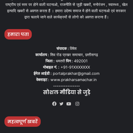
राष्ट्रीय एवं स्तर पर होने वाली घटनाओ, राजनीति से जुड़ी खबरों, मनोरंजन , स्वास्थ्य , खेल
इत्यादि खबरों से अवगत करता हैं । हमारा उद्देश्य समाज मे होने वाली घटनाओ एवं सरकार
द्वारा चलाये जाने वाले कार्यक्रमों से लोगो को अवगत कराना हैं।
हमारा पता
संपादक :
विषेश
कार्यालय :
शिव रोड प्रखर समाचार, छत्तीसगढ़
जिला :
धमतरी
पिन :
492001
मोबाइल नं. :
+91-91XXXXXXX
ईमेल आईडी :
portalprakhar@gmail.com
वेबसाइट :
www.prakharsamachar.in
---------------
सोशल मीडिया से जुड़े
Instagram
Facebook
Twitter
YouTube
महत्वपूर्ण खबरें