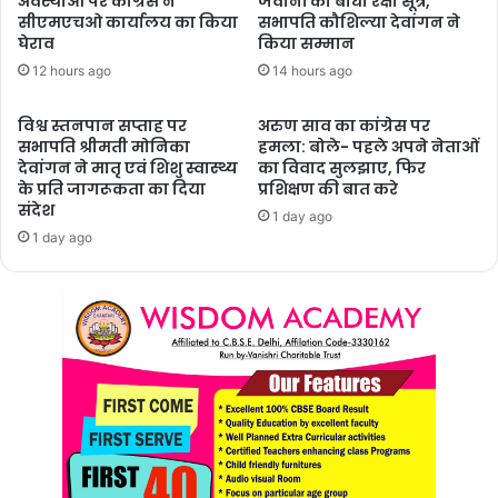
अवस्थाओं पर कांग्रेस ने
जवानों को बांधा रक्षा सूत्र,
सीएमएचओ कार्यालय का किया
सभापति कौशिल्या देवांगन ने
घेराव
किया सम्मान
12 hours ago
14 hours ago
विश्व स्तनपान सप्ताह पर
अरुण साव का कांग्रेस पर
सभापति श्रीमती मोनिका
हमला: बोले- पहले अपने नेताओं
देवांगन ने मातृ एवं शिशु स्वास्थ्य
का विवाद सुलझाए, फिर
के प्रति जागरूकता का दिया
प्रशिक्षण की बात करे
संदेश
1 day ago
1 day ago