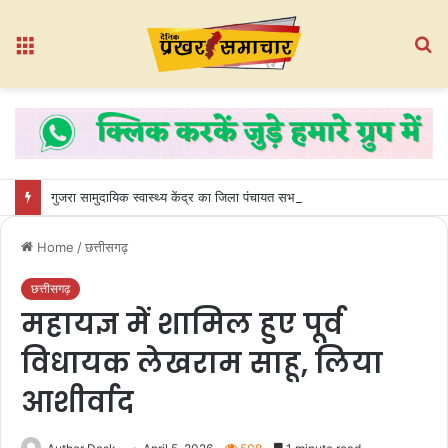
Menu
S
fo
गुजरा सामुदायिक स्वास्थ्य केंद्र का जिला पंचायत सभापति श्रीमती मोनिका देवांगन ने किया औचक निरीक्षण
Home
/
छत्तीसगढ़
छत्तीसगढ़
महायज्ञ में शामिल हुए पूर्व
विधायक लेखराम साहू, लिया
आशीर्वाद