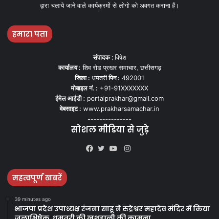
द्वारा चलाये जाने वाले कार्यक्रमों से लोगो को अवगत कराना हैं।
हमारा पता
संपादक :
विषेश
कार्यालय :
शिव रोड प्रखर समाचार, छत्तीसगढ़
जिला :
धमतरी
पिन :
492001
मोबाइल नं. :
+91-91XXXXXXX
ईमेल आईडी :
portalprakhar@gmail.com
वेबसाइट :
www.prakharsamachar.in
---------------
सोशल मीडिया से जुड़े
Instagram
Facebook
Twitter
YouTube
महत्वपूर्ण खबरें
39 minutes ago
भाजपा प्रदेश उपाध्यक्ष रंजना साहू ने रुद्रेश्वर महादेव मंदिर में किया
जलाभिषेक, धमतरी की खुशहाली की कामना